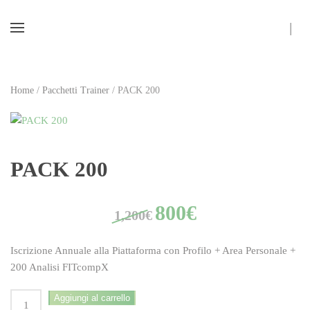
Skip to main content
Home
/
Pacchetti Trainer
/ PACK 200
PACK 200
Il
Il
800
€
1,200
€
prezzo
prezzo
originale
attuale
era:
è:
Iscrizione Annuale alla Piattaforma con Profilo + Area Personale +
1,200€.
800€.
200 Analisi FITcompX
PACK
Aggiungi al carrello